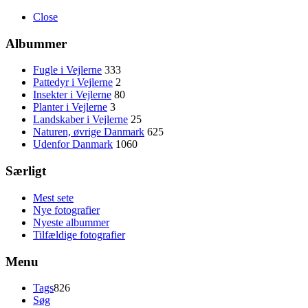
Close
Albummer
Fugle i Vejlerne
333
Pattedyr i Vejlerne
2
Insekter i Vejlerne
80
Planter i Vejlerne
3
Landskaber i Vejlerne
25
Naturen, øvrige Danmark
625
Udenfor Danmark
1060
Særligt
Mest sete
Nye fotografier
Nyeste albummer
Tilfældige fotografier
Menu
Tags
826
Søg