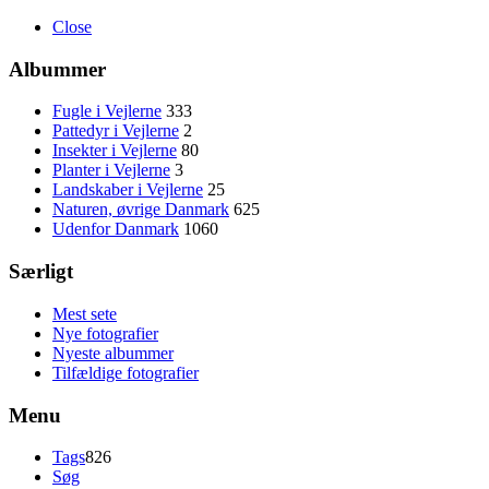
Close
Albummer
Fugle i Vejlerne
333
Pattedyr i Vejlerne
2
Insekter i Vejlerne
80
Planter i Vejlerne
3
Landskaber i Vejlerne
25
Naturen, øvrige Danmark
625
Udenfor Danmark
1060
Særligt
Mest sete
Nye fotografier
Nyeste albummer
Tilfældige fotografier
Menu
Tags
826
Søg