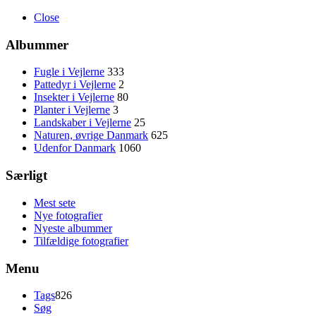
Close
Albummer
Fugle i Vejlerne
333
Pattedyr i Vejlerne
2
Insekter i Vejlerne
80
Planter i Vejlerne
3
Landskaber i Vejlerne
25
Naturen, øvrige Danmark
625
Udenfor Danmark
1060
Særligt
Mest sete
Nye fotografier
Nyeste albummer
Tilfældige fotografier
Menu
Tags
826
Søg