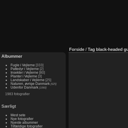
Forside
/
Tag
black-headed gu
Albummer
Hættemåge
Skestorke
Gravænder,
Hættemåger
Hættemåger
Hættemåger
Splitterner
Splitterner
Splitterner
Splitterner
Splitterner
Splitterner
Splitterne
9705
12765
Hættemåger
9550
10136
10088
og
og
og
og
og
og
og
Fugle i Vejlerne
333
Pattedyr i Vejlerne
2
visits
visits
og
visits
visits
visits
Hættemåger,
Hættemåger,
Hættemåger,
Hættemåger,
Hættemåger,
Hættemåger,
Hættemåger,
Insekter i Vejlerne
80
Sølvmåge
Hirsholmene
Hirsholmene
Hirsholmene
Hirsholmene
Hirsholmene
Hirsholmene
Hirsholmene
Planter i Vejlerne
3
25868
15447
14235
14450
15516
16002
14441
15572
Landskaber i Vejlerne
25
visits
visits
visits
visits
visits
visits
visits
visits
Naturen, øvrige Danmark
625
Udenfor Danmark
1060
1983 fotografier
Særligt
Mest sete
Nye fotografier
Nyeste albummer
Tilfældige fotografier