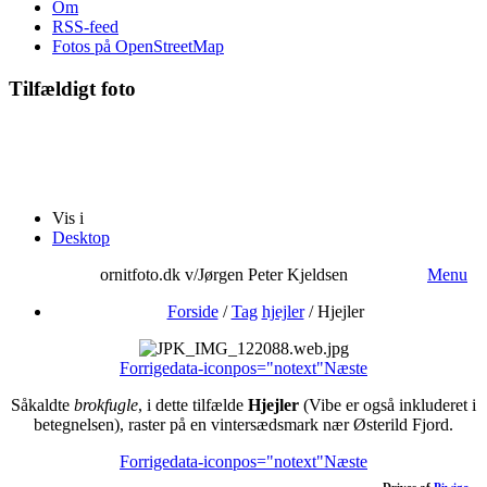
Om
RSS-feed
Fotos på OpenStreetMap
Tilfældigt foto
Vis i
Desktop
ornitfoto.dk v/Jørgen Peter Kjeldsen
Menu
Forside
/
Tag
hjejler
/
Hjejler
Forrige
data-iconpos="notext"
Næste
Såkaldte
brokfugle
, i dette tilfælde
Hjejler
(Vibe er også inkluderet i
betegnelsen), raster på en vintersædsmark nær Østerild Fjord.
Forrige
data-iconpos="notext"
Næste
Drives af
Piwigo