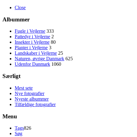
Close
Albummer
Fugle i Vejlerne
333
Pattedyr i Vejlerne
2
Insekter i Vejlerne
80
Planter i Vejlerne
3
Landskaber i Vejlerne
25
Naturen, øvrige Danmark
625
Udenfor Danmark
1060
Særligt
Mest sete
Nye fotografier
Nyeste albummer
Tilfældige fotografier
Menu
Tags
826
Søg