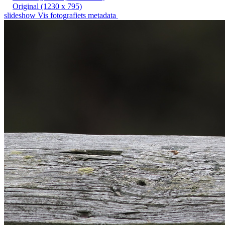
Original
(1230 x 795)
slideshow
Vis fotografiets metadata