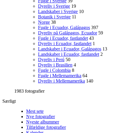
Fugle i Sverige
39
Dyreliv i Sverige
19
Landskaber i Sverige
10
Botanik i Sverige
11
Norge
38
Fugle i Ecuador, Galápagos
397
Dyreliv på Galápagos, Ecuador
59
Fugle i Ecuador, fastlandet
43
Dyreliv i Ecuador, fastlandet
1
Landskaber i Ecuador, Galápagos
13
Landskaber i Ecuador, fastlandet
2
Dyreliv i Perú
50
Dyreliv i Brasilien
4
Fugle i Colombia
8
Fugle i Mellemamerika
64
Dyreliv i Mellemamerika
140
1983 fotografier
Særligt
Mest sete
Nye fotografier
Nyeste albummer
Tilfældige fotografier
Kalender