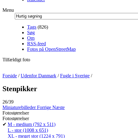
Menu
Tags
(826)
Søg
Om
RSS-feed
Fotos på OpenStreetMap
Tilfældigt foto
Forside
/
Udenfor Danmark
/
Fugle i Sverige
/
Stenpikker
26/39
Miniaturebilleder
Forrige
Næste
Fotostørrelser
Fotostørrelser
✔
M - medium
(792 x 511)
L - stor
(1008 x 651)
XL - meget stor
(1224 x 791)