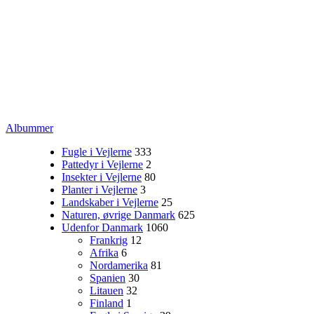
Albummer
Fugle i Vejlerne
333
Pattedyr i Vejlerne
2
Insekter i Vejlerne
80
Planter i Vejlerne
3
Landskaber i Vejlerne
25
Naturen, øvrige Danmark
625
Udenfor Danmark
1060
Frankrig
12
Afrika
6
Nordamerika
81
Spanien
30
Litauen
32
Finland
1