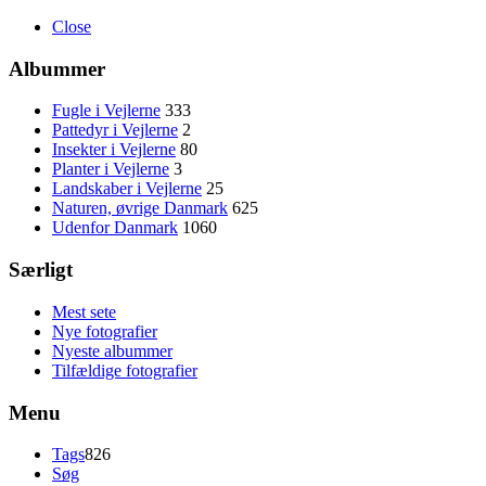
Close
Albummer
Fugle i Vejlerne
333
Pattedyr i Vejlerne
2
Insekter i Vejlerne
80
Planter i Vejlerne
3
Landskaber i Vejlerne
25
Naturen, øvrige Danmark
625
Udenfor Danmark
1060
Særligt
Mest sete
Nye fotografier
Nyeste albummer
Tilfældige fotografier
Menu
Tags
826
Søg