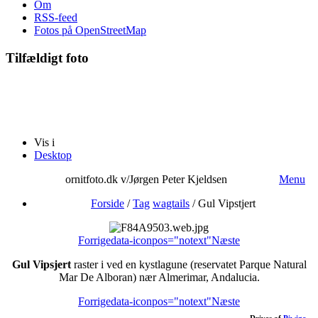
Om
RSS-feed
Fotos på OpenStreetMap
Tilfældigt foto
Vis i
Desktop
ornitfoto.dk v/Jørgen Peter Kjeldsen
Menu
Forside
/
Tag
wagtails
/
Gul Vipstjert
Forrige
data-iconpos="notext"
Næste
Gul Vipsjert
raster i ved en kystlagune (reservatet Parque Natural
Mar De Alboran) nær Almerimar, Andalucia.
Forrige
data-iconpos="notext"
Næste
Drives af
Piwigo