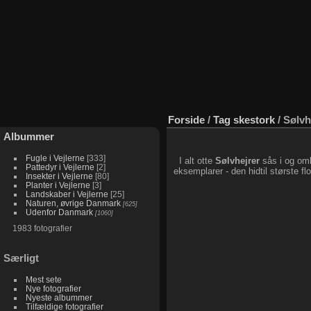
Forside
/
Tag
skestork
/
Sølvh
Albummer
Fugle i Vejlerne
333
I alt otte
Sølvhejrer
sås i og omk
Pattedyr i Vejlerne
2
eksemplarer - den hidtil største 
Insekter i Vejlerne
80
Planter i Vejlerne
3
Landskaber i Vejlerne
25
Naturen, øvrige Danmark
625
Udenfor Danmark
1060
1983 fotografier
Særligt
Mest sete
Nye fotografier
Nyeste albummer
Tilfældige fotografier