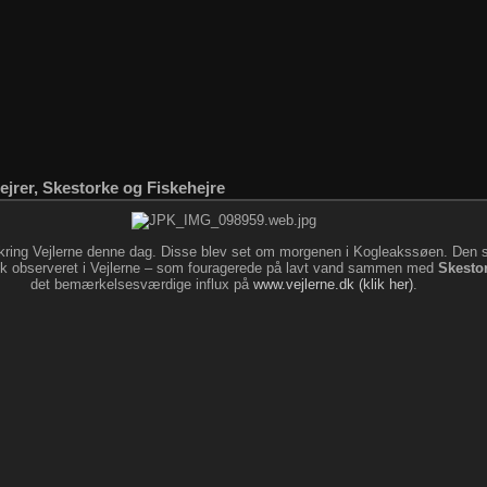
ejrer, Skestorke og Fiskehejre
ring Vejlerne denne dag. Disse blev set om morgenen i Kogleakssøen. Den 
flok observeret i Vejlerne – som fouragerede på lavt vand sammen med
Skesto
det bemærkelsesværdige influx på
www.vejlerne.dk (klik her)
.