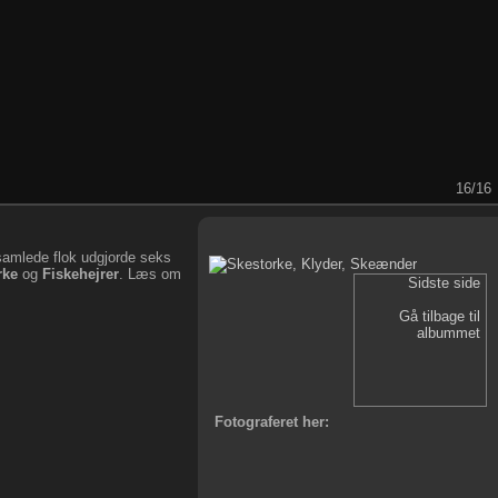
16/16
samlede flok udgjorde seks
rke
og
Fiskehejrer
. Læs om
Sidste side
Gå tilbage til
albummet
Fotograferet her: