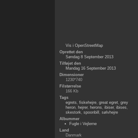
Vis i OpenStreetMap
Oprettet den
Søndag 8 September 2013
Tilføjet den
Mandag 16 September 2013
Dimensioner
1230*740
Filstørrelse
166 Kb
Tags
egrets
,
fiskehejre
,
great egret
,
grey
heron
,
hejrer
,
herons
,
ibiser
,
ibises
,
skestork
,
spoonbill
,
sølvhejre
Albummer
Fugle i Vejlerne
Land
Danmark