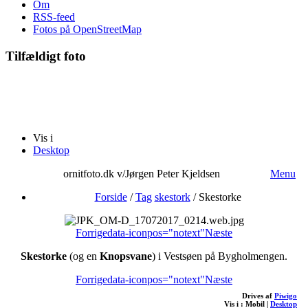
Om
RSS-feed
Fotos på OpenStreetMap
Tilfældigt foto
Vis i
Desktop
ornitfoto.dk v/Jørgen Peter Kjeldsen
Menu
Forside
/
Tag
skestork
/
Skestorke
Forrige
data-iconpos="notext"
Næste
Skestorke
(og en
Knopsvane
) i Vestsøen på Bygholmengen.
Forrige
data-iconpos="notext"
Næste
Drives af
Piwigo
Vis i :
Mobil
|
Desktop