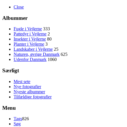
Close
Albummer
Fugle i Vejlerne
333
Pattedyr i Vejlerne
2
Insekter i Vejlerne
80
Planter i Vejlerne
3
Landskaber i Vejlerne
25
Naturen, øvrige Danmark
625
Udenfor Danmark
1060
Særligt
Mest sete
Nye fotografier
Nyeste albummer
Tilfældige fotografier
Menu
Tags
826
Søg