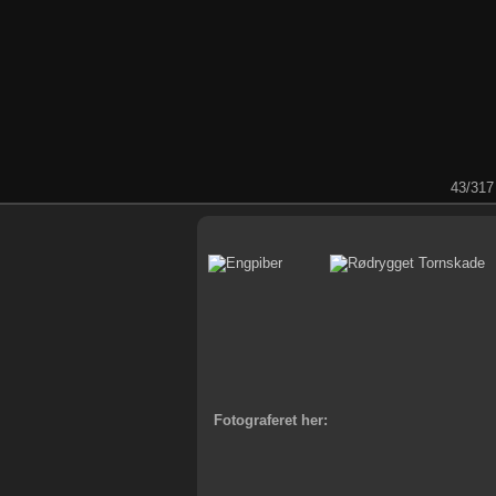
43/317
Fotograferet her: