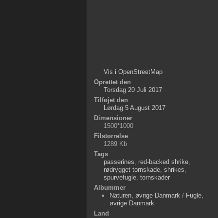
Vis i OpenStreetMap
Oprettet den
Torsdag 20 Juli 2017
Tilføjet den
Lørdag 5 August 2017
Dimensioner
1500*1000
Filstørrelse
1289 Kb
Tags
passerines
,
red-backed shrike
,
rødrygget tornskade
,
shrikes
,
spurvefugle
,
tornskader
Albummer
Naturen, øvrige Danmark
/
Fugle,
øvrige Danmark
Land