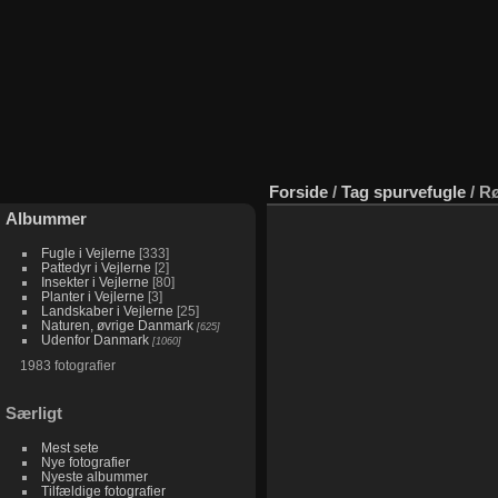
Forside
/
Tag
spurvefugle
/
Rø
Albummer
Fugle i Vejlerne
333
Pattedyr i Vejlerne
2
Insekter i Vejlerne
80
Planter i Vejlerne
3
Landskaber i Vejlerne
25
Naturen, øvrige Danmark
625
Udenfor Danmark
1060
1983 fotografier
Særligt
Mest sete
Nye fotografier
Nyeste albummer
Tilfældige fotografier