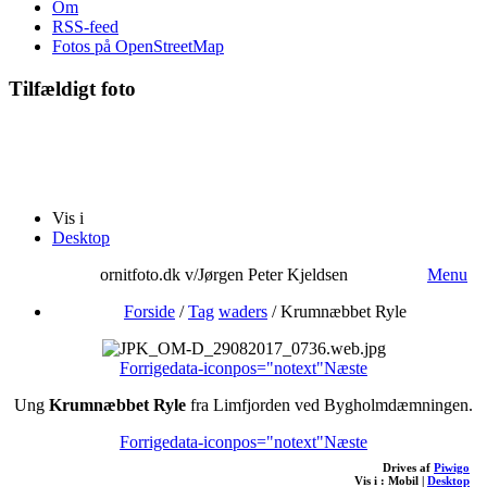
Om
RSS-feed
Fotos på OpenStreetMap
Tilfældigt foto
Vis i
Desktop
ornitfoto.dk v/Jørgen Peter Kjeldsen
Menu
Forside
/
Tag
waders
/
Krumnæbbet Ryle
Forrige
data-iconpos="notext"
Næste
Ung
Krumnæbbet Ryle
fra Limfjorden ved Bygholmdæmningen.
Forrige
data-iconpos="notext"
Næste
Drives af
Piwigo
Vis i :
Mobil
|
Desktop