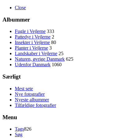
Close
Albummer
Fugle i Vejlerne
333
Pattedyr i Vejlerne
2
Insekter i Vejlerne
80
Planter i Vejlerne
3
Landskaber i Vejlerne
25
Naturen, øvrige Danmark
625
Udenfor Danmark
1060
Særligt
Mest sete
Nye fotografier
Nyeste albummer
Tilfældige fotografier
Menu
Tags
826
Søg