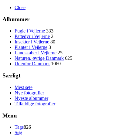
Close
Albummer
Fugle i Vejlerne
333
Pattedyr i Vejlerne
2
Insekter i Vejlerne
80
Planter i Vejlerne
3
Landskaber i Vejlerne
25
Naturen, øvrige Danmark
625
Udenfor Danmark
1060
Særligt
Mest sete
Nye fotografier
Nyeste albummer
Tilfældige fotografier
Menu
Tags
826
Søg