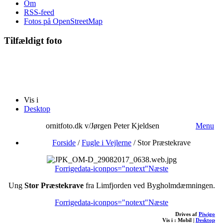
Om
RSS-feed
Fotos på OpenStreetMap
Tilfældigt foto
Vis i
Desktop
ornitfoto.dk v/Jørgen Peter Kjeldsen
Menu
Forside
/
Fugle i Vejlerne
/
Stor Præstekrave
Forrige
data-iconpos="notext"
Næste
Ung
Stor Præstekrave
fra Limfjorden ved Bygholmdæmningen.
Forrige
data-iconpos="notext"
Næste
Drives af
Piwigo
Vis i :
Mobil
|
Desktop