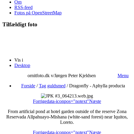
Om
RSS-feed
Fotos på OpenStreetMap
Tilfældigt foto
Vis i
Desktop
ornitfoto.dk v/Jørgen Peter Kjeldsen
Menu
Forside
/
Tag
guldsmed
/
Dragonfly - Aphylla producta
Forrige
data-iconpos="notext"
Næste
From artificial pond at hotel garden outside of the reserve Zona
Reservada Allpahuayo-Mishana (white-sand forest) near Iquitos,
Loreto.
Forrige
data-iconpos="notext"
Næste