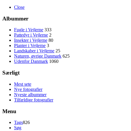
Close
Albummer
Fugle i Vejlerne
333
Pattedyr i Vejlerne
2
Insekter i Vejlerne
80
Planter i Vejlerne
3
Landskaber i Vejlerne
25
Naturen, øvrige Danmark
625
Udenfor Danmark
1060
Særligt
Mest sete
Nye fotografier
Nyeste albummer
Tilfældige fotografier
Menu
Tags
826
Søg