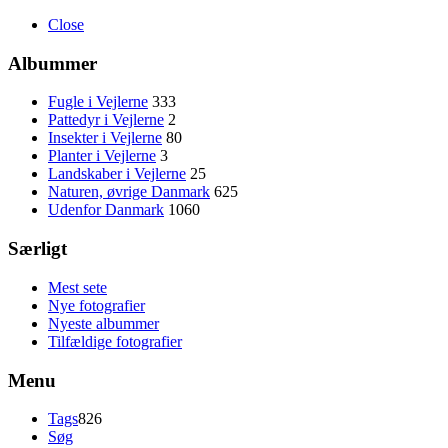
Close
Albummer
Fugle i Vejlerne
333
Pattedyr i Vejlerne
2
Insekter i Vejlerne
80
Planter i Vejlerne
3
Landskaber i Vejlerne
25
Naturen, øvrige Danmark
625
Udenfor Danmark
1060
Særligt
Mest sete
Nye fotografier
Nyeste albummer
Tilfældige fotografier
Menu
Tags
826
Søg