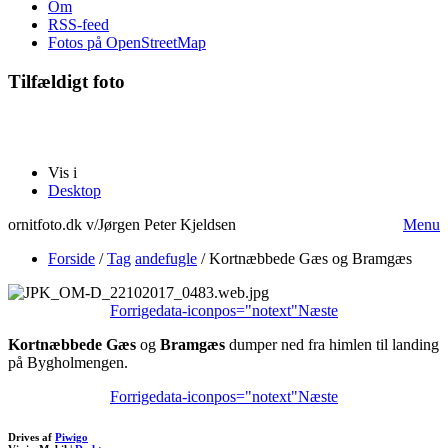
Om
RSS-feed
Fotos på OpenStreetMap
Tilfældigt foto
Vis i
Desktop
ornitfoto.dk v/Jørgen Peter Kjeldsen
Menu
Forside
/
Tag
andefugle
/
Kortnæbbede Gæs og Bramgæs
Forrige
data-iconpos="notext"
Næste
Kortnæbbede Gæs
og
Bramgæs
dumper ned fra himlen til landing
på Bygholmengen.
Forrige
data-iconpos="notext"
Næste
Drives af
Piwigo