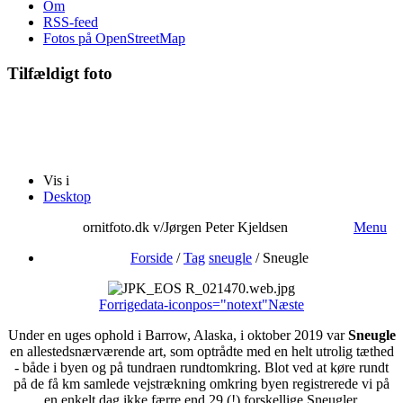
Om
RSS-feed
Fotos på OpenStreetMap
Tilfældigt foto
Vis i
Desktop
ornitfoto.dk v/Jørgen Peter Kjeldsen
Menu
Forside
/
Tag
sneugle
/
Sneugle
Forrige
data-iconpos="notext"
Næste
Under en uges ophold i Barrow, Alaska, i oktober 2019 var
Sneugle
en allestedsnærværende art, som optrådte med en helt utrolig tæthed
- både i byen og på tundraen rundtomkring. Blot ved at køre rundt
på de få km samlede vejstrækning omkring byen registrerede vi på
en enkelt dag ikke færre end 29 (!) forskellige Sneugler.