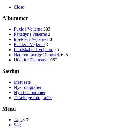
Close
Albummer
Fugle i Vejlerne
333
Pattedyr i Vejlerne
2
Insekter i Vejlerne
80
Planter i Vejlerne
3
Landskaber i Vejlerne
25
Naturen, øvrige Danmark
625
Udenfor Danmark
1060
Særligt
Mest sete
Nye fotografier
Nyeste albummer
Tilfældige fotografier
Menu
Tags
826
Søg