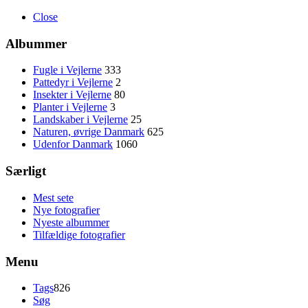
Close
Albummer
Fugle i Vejlerne
333
Pattedyr i Vejlerne
2
Insekter i Vejlerne
80
Planter i Vejlerne
3
Landskaber i Vejlerne
25
Naturen, øvrige Danmark
625
Udenfor Danmark
1060
Særligt
Mest sete
Nye fotografier
Nyeste albummer
Tilfældige fotografier
Menu
Tags
826
Søg