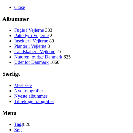
Close
Albummer
Fugle i Vejlerne
333
Pattedyr i Vejlerne
2
Insekter i Vejlerne
80
Planter i Vejlerne
3
Landskaber i Vejlerne
25
Naturen, øvrige Danmark
625
Udenfor Danmark
1060
Særligt
Mest sete
Nye fotografier
Nyeste albummer
Tilfældige fotografier
Menu
Tags
826
Søg