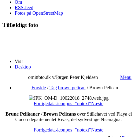
Om
RSS-feed
Fotos på OpenStreetMap
Tilfældigt foto
Vis i
Desktop
ornitfoto.dk v/Jørgen Peter Kjeldsen
Menu
Forside
/
Tag
brown pelican
/
Brown Pelican
Forrige
data-iconpos="notext"
Næste
Brune Pelikaner
/
Brown Pelicans
over Stillehavet ved Playa el
Coco i departementet Rivas, det sydvestlige Nicaragua.
Forrige
data-iconpos="notext"
Næste
Drives af
Piwigo