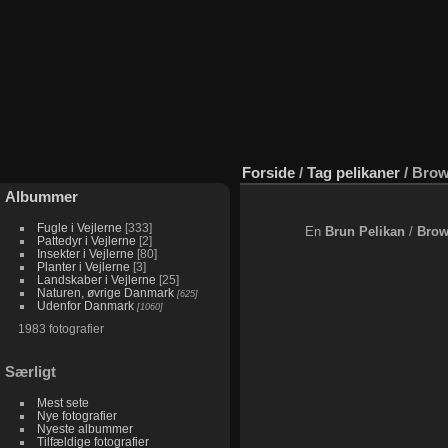
Forside
/
Tag
pelikaner
/
Brow
Albummer
Fugle i Vejlerne
333
En
Brun Pelikan
/
Brow
Pattedyr i Vejlerne
2
Insekter i Vejlerne
80
Planter i Vejlerne
3
Landskaber i Vejlerne
25
Naturen, øvrige Danmark
625
Udenfor Danmark
1060
1983 fotografier
Særligt
Mest sete
Nye fotografier
Nyeste albummer
Tilfældige fotografier