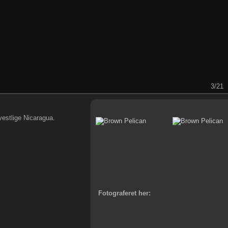
3/21
vestlige Nicaragua.
Fotograferet her: