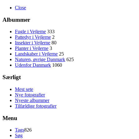
Close
Albummer
Fugle i Vejlerne
333
Pattedyr i Vejlerne
2
Insekter i Vejlerne
80
Planter i Vejlerne
3
Landskaber i Vejlerne
25
Naturen, øvrige Danmark
625
Udenfor Danmark
1060
Særligt
Mest sete
Nye fotografier
Nyeste albummer
Tilfældige fotografier
Menu
Tags
826
Søg