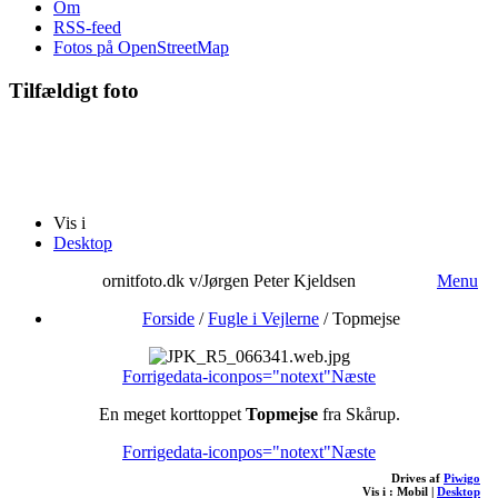
Om
RSS-feed
Fotos på OpenStreetMap
Tilfældigt foto
Vis i
Desktop
ornitfoto.dk v/Jørgen Peter Kjeldsen
Menu
Forside
/
Fugle i Vejlerne
/
Topmejse
Forrige
data-iconpos="notext"
Næste
En meget korttoppet
Topmejse
fra Skårup.
Forrige
data-iconpos="notext"
Næste
Drives af
Piwigo
Vis i :
Mobil
|
Desktop