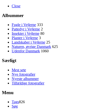
Close
Albummer
Fugle i Vejlerne
333
Pattedyr i Vejlerne
2
Insekter i Vejlerne
80
Planter i Vejlerne
3
Landskaber i Vejlerne
25
Naturen, øvrige Danmark
625
Udenfor Danmark
1060
Særligt
Mest sete
Nye fotografier
Nyeste albummer
Tilfældige fotografier
Menu
Tags
826
Søg