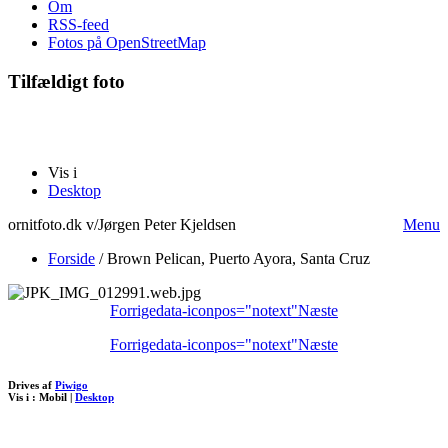
Om
RSS-feed
Fotos på OpenStreetMap
Tilfældigt foto
Vis i
Desktop
ornitfoto.dk v/Jørgen Peter Kjeldsen
Menu
Forside
/
Brown Pelican, Puerto Ayora, Santa Cruz
Forrige
data-iconpos="notext"
Næste
Forrige
data-iconpos="notext"
Næste
Drives af
Piwigo
Vis i :
Mobil
|
Desktop