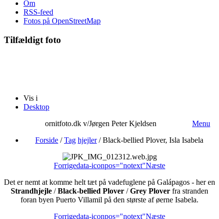
Om
RSS-feed
Fotos på OpenStreetMap
Tilfældigt foto
Vis i
Desktop
ornitfoto.dk v/Jørgen Peter Kjeldsen
Menu
Forside
/
Tag
hjejler
/
Black-bellied Plover, Isla Isabela
Forrige
data-iconpos="notext"
Næste
Det er nemt at komme helt tæt på vadefuglene på Galápagos - her en
Strandhjejle
/
Black-bellied Plover
/
Grey Plover
fra stranden
foran byen Puerto Villamil på den største af øerne Isabela.
Forrige
data-iconpos="notext"
Næste