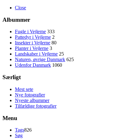
Close
Albummer
Fugle i Vejlerne
333
Pattedyr i Vejlerne
2
Insekter i Vejlerne
80
Planter i Vejlerne
3
Landskaber i Vejlerne
25
Naturen, øvrige Danmark
625
Udenfor Danmark
1060
Særligt
Mest sete
Nye fotografier
Nyeste albummer
Tilfældige fotografier
Menu
Tags
826
Søg