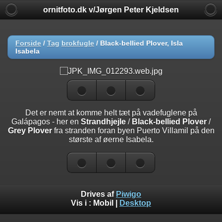
ornitfoto.dk v/Jørgen Peter Kjeldsen
Forside
/
Tag
brokfugle
/
Black-bellied Plover, Isla
Isabela
Det er nemt at komme helt tæt på vadefuglene på
Galápagos - her en
Strandhjejle
/
Black-bellied Plover
/
Grey Plover
fra stranden foran byen Puerto Villamil på den
største af øerne Isabela.
Drives af
Piwigo
Vis i :
Mobil
|
Desktop