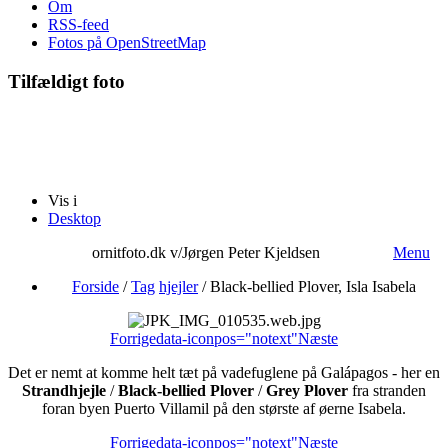
Om
RSS-feed
Fotos på OpenStreetMap
Tilfældigt foto
Vis i
Desktop
ornitfoto.dk v/Jørgen Peter Kjeldsen
Menu
Forside
/
Tag
hjejler
/
Black-bellied Plover, Isla Isabela
Forrige
data-iconpos="notext"
Næste
Det er nemt at komme helt tæt på vadefuglene på Galápagos - her en
Strandhjejle
/
Black-bellied Plover
/
Grey Plover
fra stranden
foran byen Puerto Villamil på den største af øerne Isabela.
Forrige
data-iconpos="notext"
Næste