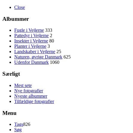
Close
Albummer
Fugle i Vejlerne
333
Pattedyr i Vejlerne
2
Insekter i Vejlerne
80
Planter i Vejlerne
3
Landskaber i Vejlerne
25
Naturen, øvrige Danmark
625
Udenfor Danmark
1060
Særligt
Mest sete
Nye fotografier
Nyeste albummer
Tilfældige fotografier
Menu
Tags
826
Søg