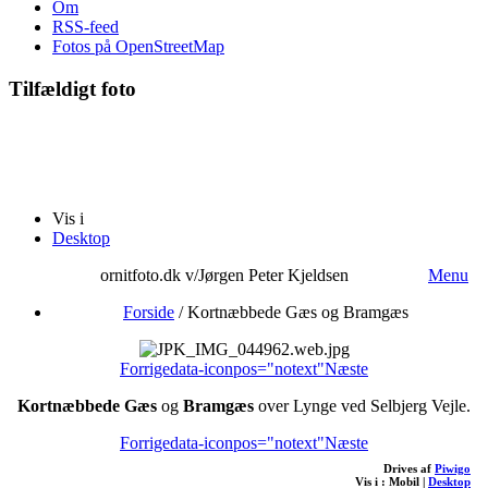
Om
RSS-feed
Fotos på OpenStreetMap
Tilfældigt foto
Vis i
Desktop
ornitfoto.dk v/Jørgen Peter Kjeldsen
Menu
Forside
/
Kortnæbbede Gæs og Bramgæs
Forrige
data-iconpos="notext"
Næste
Kortnæbbede Gæs
og
Bramgæs
over Lynge ved Selbjerg Vejle.
Forrige
data-iconpos="notext"
Næste
Drives af
Piwigo
Vis i :
Mobil
|
Desktop