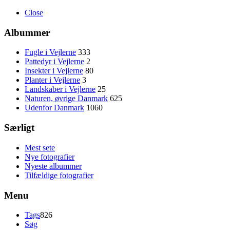
Close
Albummer
Fugle i Vejlerne
333
Pattedyr i Vejlerne
2
Insekter i Vejlerne
80
Planter i Vejlerne
3
Landskaber i Vejlerne
25
Naturen, øvrige Danmark
625
Udenfor Danmark
1060
Særligt
Mest sete
Nye fotografier
Nyeste albummer
Tilfældige fotografier
Menu
Tags
826
Søg