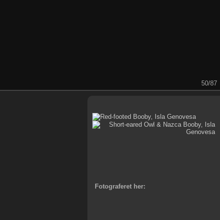
50/87
Fotograferet her: