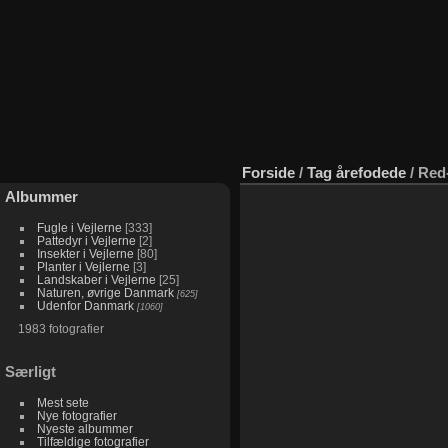
Forside
/
Tag
årefodede
/
Red
Albummer
Fugle i Vejlerne
333
Pattedyr i Vejlerne
2
Insekter i Vejlerne
80
Planter i Vejlerne
3
Landskaber i Vejlerne
25
Naturen, øvrige Danmark
625
Udenfor Danmark
1060
1983 fotografier
Særligt
Mest sete
Nye fotografier
Nyeste albummer
Tilfældige fotografier