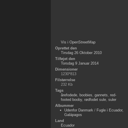
Vis i OpenStreetMap
Oprettet den
Tirsdag 26 Oktober 2010
Tilføjet den
Torsdag 9 Januar 2014
Dimensioner
1230*813
Filstørrelse
232 Kb
Tags
årefodede
,
boobies
,
gannets
,
red-
footed booby
,
rødfodet sule
,
suler
Albummer
Udenfor Danmark
/
Fugle i Ecuador,
Galápagos
Land
Ecuador