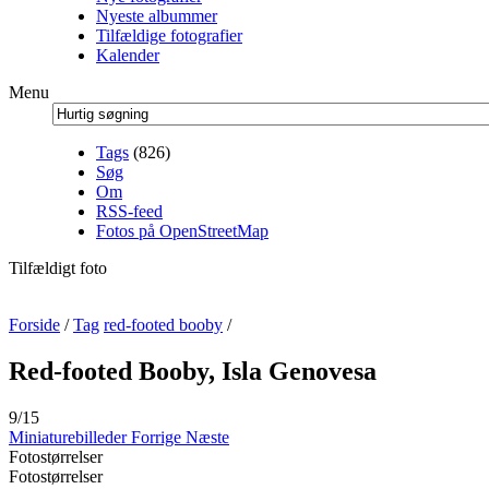
Nyeste albummer
Tilfældige fotografier
Kalender
Menu
Tags
(826)
Søg
Om
RSS-feed
Fotos på OpenStreetMap
Tilfældigt foto
Forside
/
Tag
red-footed booby
/
Red-footed Booby, Isla Genovesa
9/15
Miniaturebilleder
Forrige
Næste
Fotostørrelser
Fotostørrelser