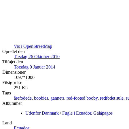
Vis i OpenStreetMap
Oprettet den
Tirsdag 26 Oktober 2010
Tilføjet den
Torsdag 9 Januar 2014
Dimensioner
1097*1000
Filstørrelse
251 Kb
Tags
årefodede
,
boobies
,
gannets
,
red-footed booby
,
rødfodet sule
,
s
Albummer
Udenfor Danmark
/
Fugle i Ecuador, Galápagos
Land
Ecuador