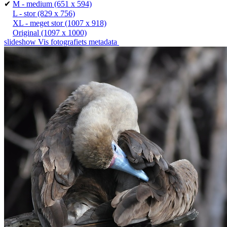
✔
M - medium
(651 x 594)
L - stor
(829 x 756)
XL - meget stor
(1007 x 918)
Original
(1097 x 1000)
slideshow
Vis fotografiets metadata