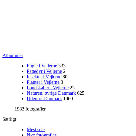
Albummer
Fugle i Vejlerne
333
Pattedyr i Vejlerne
2
Insekter i Vejlerne
80
Planter i Vejlerne
3
Landskaber i Vejlerne
25
Naturen, øvrige Danmark
625
Udenfor Danmark
1060
1983 fotografier
Særligt
Mest sete
Nye fotografier