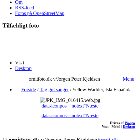
Om
RSS-feed
Fotos på OpenStreetMap
Tilfældigt foto
Vis i
Desktop
ornitfoto.dk v/Jørgen Peter Kjeldsen
Menu
Forside
/
Tag
gul sanger
/
Yellow Warbler, Isla Española
data-iconpos="notext"
Næste
data-iconpos="notext"
Næste
Drives af
Piwigo
Vis i :
Mobil
|
Desktop
©
ornitfoto.dk
v/Jørgen Peter Kjeldsen/
ornit.dk