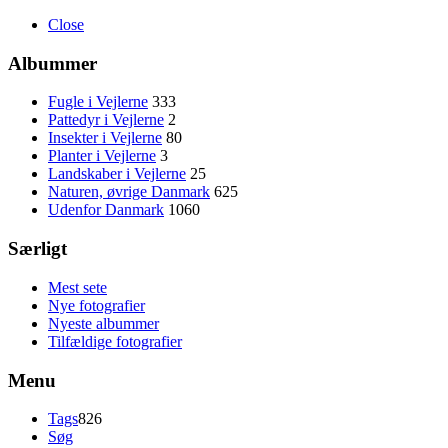
Close
Albummer
Fugle i Vejlerne
333
Pattedyr i Vejlerne
2
Insekter i Vejlerne
80
Planter i Vejlerne
3
Landskaber i Vejlerne
25
Naturen, øvrige Danmark
625
Udenfor Danmark
1060
Særligt
Mest sete
Nye fotografier
Nyeste albummer
Tilfældige fotografier
Menu
Tags
826
Søg