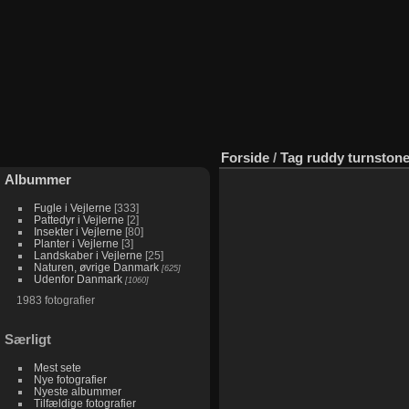
Forside
/
Tag
ruddy turnston
Albummer
Fugle i Vejlerne
333
Pattedyr i Vejlerne
2
Insekter i Vejlerne
80
Planter i Vejlerne
3
Landskaber i Vejlerne
25
Naturen, øvrige Danmark
625
Udenfor Danmark
1060
1983 fotografier
Særligt
Mest sete
Nye fotografier
Nyeste albummer
Tilfældige fotografier