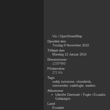
Vis i OpenStreetMap
Oprettet den
Tirsdag 9 November 2010
Tilføjet den
Mandag 13 Januar 2014
Dimensioner
1230*860
Filstørrelse
271 Kb
Tags
ruddy turnstone
,
shorebirds
,
stenvender
,
vadefugle
,
waders
Albummer
Udenfor Danmark
/
Fugle i Ecuador,
Galápagos
Land
Ecuador