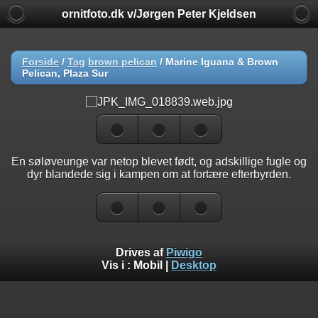
ornitfoto.dk v/Jørgen Peter Kjeldsen
Forside
/
Tag
brown pelican
/
Marine Iguana & Brown
Pelican, Plaza Sur
En søløveunge var netop blevet født, og adskillige fugle og
dyr blandede sig i kampen om at fortære efterbyrden.
Drives af
Piwigo
Vis i :
Mobil
|
Desktop