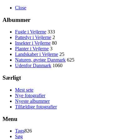
Close
Albummer
Fugle i Vejlerne
333
Pattedyr i Vejlerne
2
Insekter i Vejlerne
80
Planter i Vejlerne
3
Landskaber i Vejlerne
25
Naturen, øvrige Danmark
625
Udenfor Danmark
1060
Særligt
Mest sete
Nye fotografier
Nyeste albummer
Tilfældige fotografier
Menu
Tags
826
Søg