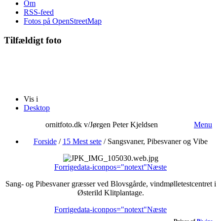
Om
RSS-feed
Fotos på OpenStreetMap
Tilfældigt foto
Vis i
Desktop
ornitfoto.dk v/Jørgen Peter Kjeldsen
Menu
Forside
/
15 Mest sete
/
Sangsvaner, Pibesvaner og Vibe
Forrige
data-iconpos="notext"
Næste
Sang- og Pibesvaner græsser ved Blovsgårde, vindmølletestcentret i
Østerild Klitplantage.
Forrige
data-iconpos="notext"
Næste
Drives af
Piwigo