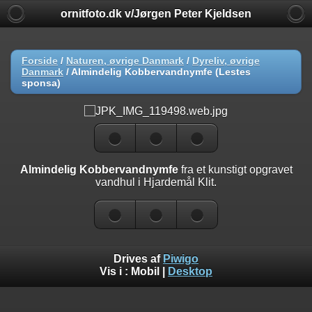
ornitfoto.dk v/Jørgen Peter Kjeldsen
Forside
/
Naturen, øvrige Danmark
/
Dyreliv, øvrige
Danmark
/
Almindelig Kobbervandnymfe (Lestes
sponsa)
Almindelig Kobbervandnymfe
fra et kunstigt opgravet
vandhul i Hjardemål Klit.
Drives af
Piwigo
Vis i :
Mobil
|
Desktop