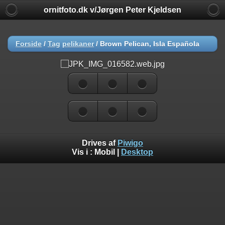
ornitfoto.dk v/Jørgen Peter Kjeldsen
Forside
/
Tag
pelikaner
/
Brown Pelican, Isla Española
Drives af
Piwigo
Vis i :
Mobil
|
Desktop