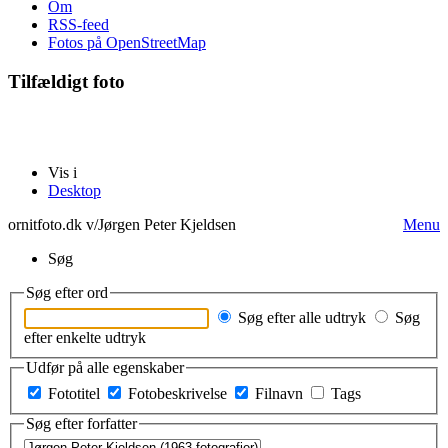
Om
RSS-feed
Fotos på OpenStreetMap
Tilfældigt foto
Vis i
Desktop
ornitfoto.dk v/Jørgen Peter Kjeldsen
Menu
Søg
Søg efter ord
Søg efter alle udtryk
Søg
efter enkelte udtryk
Udfør på alle egenskaber
Fototitel
Fotobeskrivelse
Filnavn
Tags
Søg efter forfatter