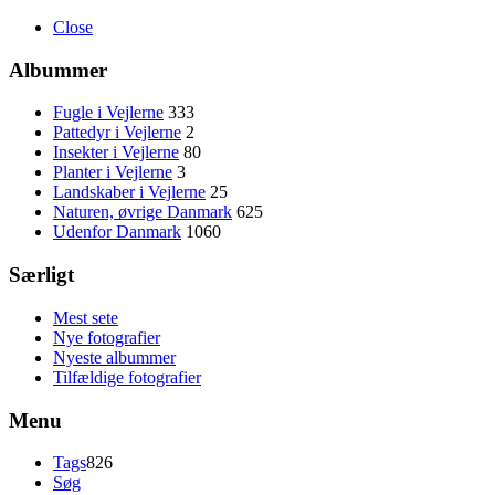
Close
Albummer
Fugle i Vejlerne
333
Pattedyr i Vejlerne
2
Insekter i Vejlerne
80
Planter i Vejlerne
3
Landskaber i Vejlerne
25
Naturen, øvrige Danmark
625
Udenfor Danmark
1060
Særligt
Mest sete
Nye fotografier
Nyeste albummer
Tilfældige fotografier
Menu
Tags
826
Søg